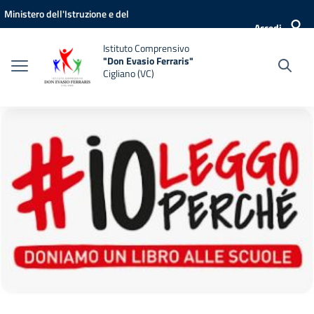
Vai ai contenuti
Vai al menu di navigazione
Vai al footer
Ministero dell'Istruzione e del
Accedi
Merito
Istituto Comprensivo
"Don Evasio Ferraris"
Cigliano (VC)