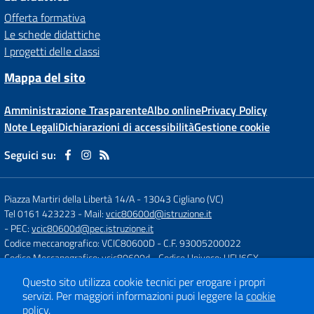
Offerta formativa
Le schede didattiche
I progetti delle classi
Mappa del sito
Amministrazione Trasparente
Albo online
Privacy Policy
Note Legali
Dichiarazioni di accessibilità
Gestione cookie
Seguici su:
Piazza Martiri della Libertà 14/A
-
13043 Cigliano (VC)
Tel 0161 423223
- Mail:
vcic80600d@istruzione.it
- PEC:
vcic80600d@pec.istruzione.it
Codice meccanografico: VCIC80600D
- C.F. 93005200022
Codice Meccanografico: vcic80600d
- Codice Univoco: UFU6GX
Questo sito utilizza cookie tecnici per erogare i propri
servizi.
Per maggiori informazioni puoi leggere la
cookie
Concept & Design by
Designers Italia
policy
.