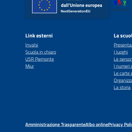
Link esterni
La scuo
Invalsi
Presenta
Scuola in chiaro
I luoghi
USR Piemonte
Le perso
Miur
I numeri 
Le carte 
Organizz
La storia
Amministrazione Trasparente
Albo online
Privacy Poli