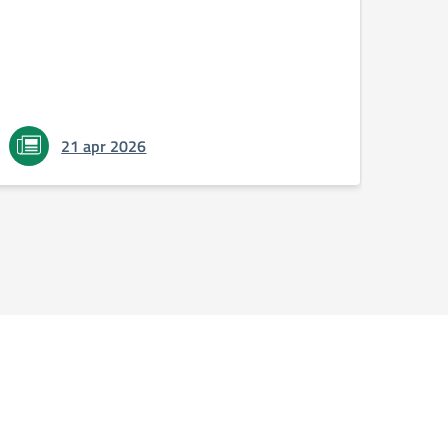
proble
verrà 
questo
21 apr 2026