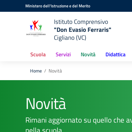
Vai ai contenuti
Vai al menu di navigazione
Vai al footer
Ministero dell'Istruzione e del Merito
Istituto Comprensivo
"Don Evasio Ferraris"
Cigliano (VC)
Scuola
Servizi
Novità
Didattica
Home
Novità
Novità
Rimani aggiornato su quello che a
nella scuola