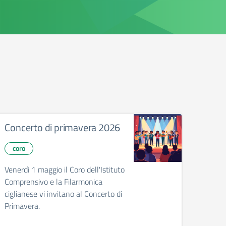
Concerto di primavera 2026
Cuor
i più
coro
eve
Venerdì 1 maggio il Coro dell'Istituto
Comprensivo e la Filarmonica
Si com
ciglianese vi invitano al Concerto di
per og
Primavera.
Coppo
psico