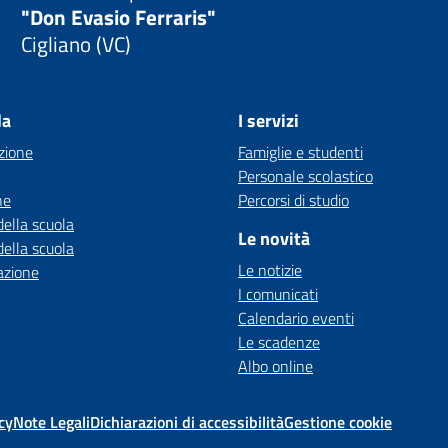
"Don Evasio Ferraris"
Cigliano (VC)
la
I servizi
zione
Famiglie e studenti
Personale scolastico
ne
Percorsi di studio
della scuola
Le novità
della scuola
Le notizie
azione
I comunicati
Calendario eventi
Le scadenze
Albo online
cy
Note Legali
Dichiarazioni di accessibilità
Gestione cookie