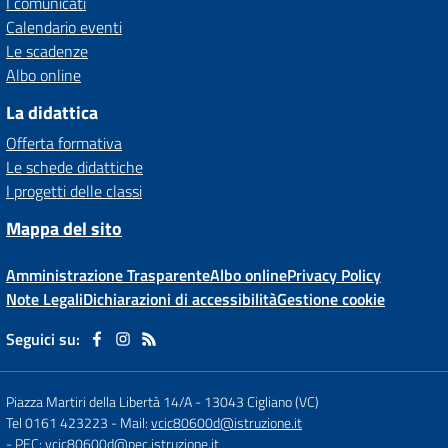
I comunicati
Calendario eventi
Le scadenze
Albo online
La didattica
Offerta formativa
Le schede didattiche
I progetti delle classi
Mappa del sito
Amministrazione Trasparente
Albo online
Privacy Policy
Note Legali
Dichiarazioni di accessibilità
Gestione cookie
Seguici su:
Piazza Martiri della Libertà 14/A
-
13043 Cigliano (VC)
Tel 0161 423223
- Mail:
vcic80600d@istruzione.it
- PEC:
vcic80600d@pec.istruzione.it