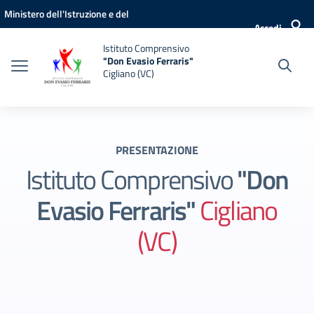
Vai ai contenuti
Vai al menu di navigazione
Vai al footer
Ministero dell'Istruzione e del
Accedi
Merito
Istituto Comprensivo
"Don Evasio Ferraris"
Cigliano (VC)
PRESENTAZIONE
Istituto Comprensivo
"Don
Evasio Ferraris"
Cigliano
(VC)