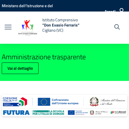
Vai ai contenuti
Vai al menu di navigazione
Vai al footer
Ministero dell'Istruzione e del
Accedi
Merito
Istituto Comprensivo
"Don Evasio Ferraris"
Cigliano (VC)
Amministrazione trasparente
Vai al dettaglio