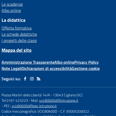
Le scadenze
Albo online
La didattica
Offerta formativa
Le schede didattiche
I progetti delle classi
Mappa del sito
Amministrazione Trasparente
Albo online
Privacy Policy
Note Legali
Dichiarazioni di accessibilità
Gestione cookie
Seguici su:
Piazza Martiri della Libertà 14/A
-
13043 Cigliano (VC)
Tel 0161 423223
- Mail:
vcic80600d@istruzione.it
- PEC:
vcic80600d@pec.istruzione.it
Codice meccanografico: VCIC80600D
- C.F. 93005200022