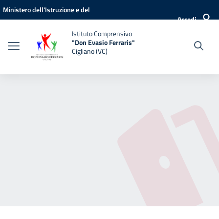
Vai ai contenuti
Vai al menu di navigazione
Vai al footer
Ministero dell'Istruzione e del
Accedi
Merito
Istituto Comprensivo
"Don Evasio Ferraris"
Cigliano (VC)