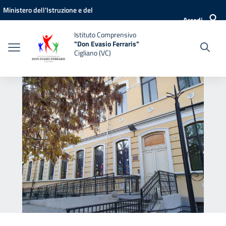
Vai ai contenuti
Vai al menu di navigazione
Vai al footer
Ministero dell'Istruzione e del
Accedi
Merito
Istituto Comprensivo
"Don Evasio Ferraris"
Cigliano (VC)