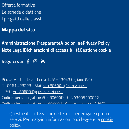
Offerta formativa
Le schede didattiche
I progetti delle classi
Mappa del sito
Amministrazione Trasparente
Albo online
Privacy Policy
Note Legali
Dichiarazioni di accessibilità
Gestione cookie
Seguici su:
Piazza Martiri della Libertà 14/A
-
13043 Cigliano (VC)
Tel 0161 423223
- Mail:
vcic80600d@istruzione.it
- PEC:
vcic80600d@pec.istruzione.it
Codice meccanografico: VCIC80600D
- C.F. 93005200022
Codice Meccanografico: vcic80600d
- Codice Univoco: UFU6GX
Questo sito utilizza cookie tecnici per erogare i propri
servizi.
Per maggiori informazioni puoi leggere la
cookie
Concept & Design by
Designers Italia
policy
.
Sito web realizzato con CMS
SCUOLASTICO