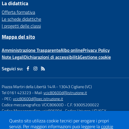
La didattica
Offerta formativa
Le schede didattiche
I progetti delle classi
Mappa del sito
Amministrazione Trasparente
Albo online
Privacy Policy
Note Legali
Dichiarazioni di accessibilità
Gestione cookie
Seguici su:
Piazza Martiri della Libertà 14/A
-
13043 Cigliano (VC)
Tel 0161 423223
- Mail:
vcic80600d@istruzione.it
- PEC:
vcic80600d@pec.istruzione.it
Codice meccanografico: VCIC80600D
- C.F. 93005200022
Codice Meccanografico: vcic80600d
- Codice Univoco: UFU6GX
Questo sito utilizza cookie tecnici per erogare i propri
servizi.
Per maggiori informazioni puoi leggere la
cookie
Concept & Design by
Designers Italia