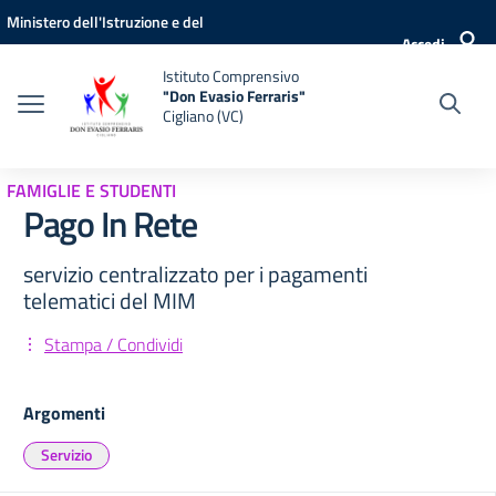
Vai ai contenuti
Vai al menu di navigazione
Vai al footer
Ministero dell'Istruzione e del
Accedi
Merito
Istituto Comprensivo
"Don Evasio Ferraris"
Cigliano (VC)
FAMIGLIE E STUDENTI
Pago In Rete
servizio centralizzato per i pagamenti
telematici del MIM
Stampa / Condividi
Argomenti
Servizio