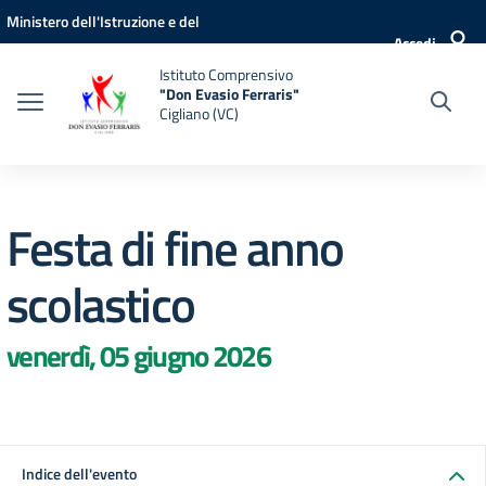
Vai ai contenuti
Vai al menu di navigazione
Vai al footer
Ministero dell'Istruzione e del
Accedi
Merito
Istituto Comprensivo
"Don Evasio Ferraris"
Cigliano (VC)
Festa di fine anno
scolastico
venerdì, 05 giugno 2026
Indice dell'evento