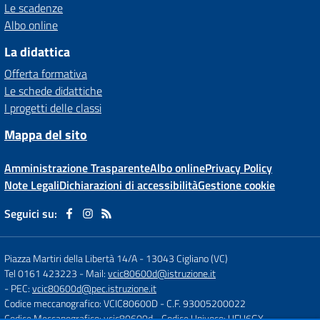
Le scadenze
Albo online
La didattica
Offerta formativa
Le schede didattiche
I progetti delle classi
Mappa del sito
Amministrazione Trasparente
Albo online
Privacy Policy
Note Legali
Dichiarazioni di accessibilità
Gestione cookie
Seguici su:
Piazza Martiri della Libertà 14/A
-
13043 Cigliano (VC)
Tel 0161 423223
- Mail:
vcic80600d@istruzione.it
- PEC:
vcic80600d@pec.istruzione.it
Codice meccanografico: VCIC80600D
- C.F. 93005200022
Codice Meccanografico: vcic80600d
- Codice Univoco: UFU6GX