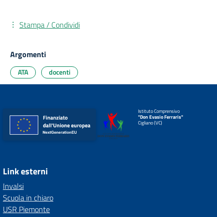
Stampa / Condividi
Argomenti
ATA
docenti
Istituto Comprensivo
"Don Evasio Ferraris"
Cigliano (VC)
Link esterni
Invalsi
Scuola in chiaro
USR Piemonte