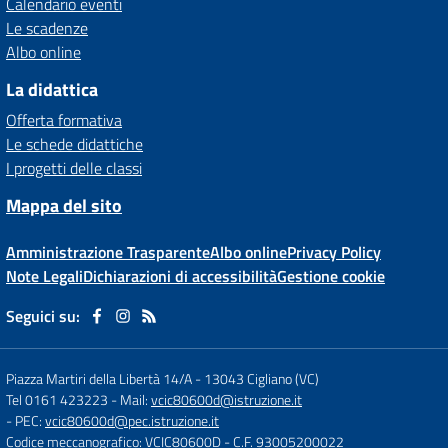
Calendario eventi
Le scadenze
Albo online
La didattica
Offerta formativa
Le schede didattiche
I progetti delle classi
Mappa del sito
Amministrazione Trasparente
Albo online
Privacy Policy
Note Legali
Dichiarazioni di accessibilità
Gestione cookie
Seguici su:
Piazza Martiri della Libertà 14/A
-
13043 Cigliano (VC)
Tel 0161 423223
- Mail:
vcic80600d@istruzione.it
- PEC:
vcic80600d@pec.istruzione.it
Codice meccanografico: VCIC80600D
- C.F. 93005200022