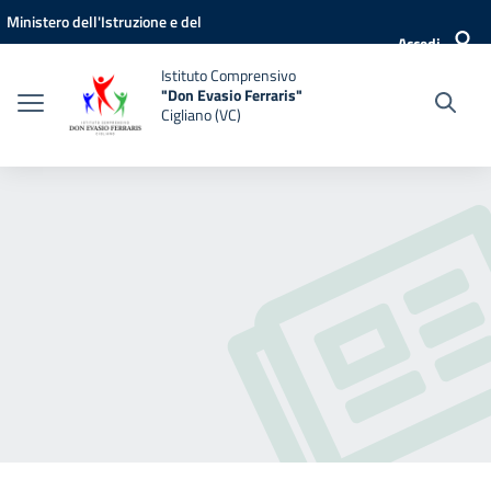
Vai ai contenuti
Vai al menu di navigazione
Vai al footer
Ministero dell'Istruzione e del
Accedi
Merito
Istituto Comprensivo
"Don Evasio Ferraris"
Cigliano (VC)