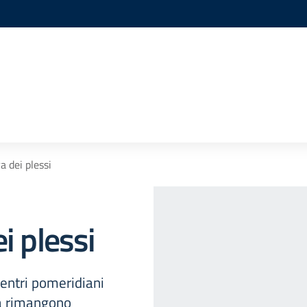
a dei plessi
i plessi
rientri pomeridiani
ia rimangono