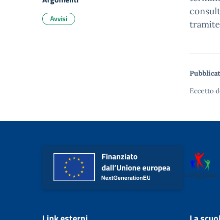
consult
Avvisi
tramite
Pubblicat
Eccetto d
Link esterni
La scuo