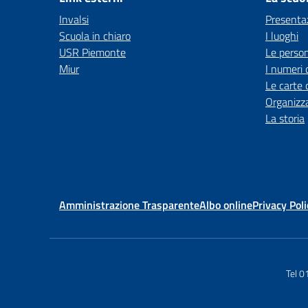
Invalsi
Presenta
Scuola in chiaro
I luoghi
USR Piemonte
Le perso
Miur
I numeri 
Le carte 
Organizz
La storia
Amministrazione Trasparente
Albo online
Privacy Poli
Tel 