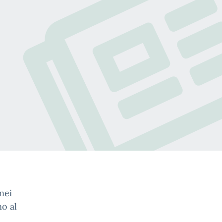
nei
no al