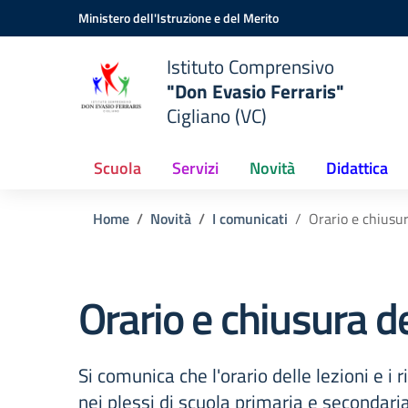
Vai ai contenuti
Vai al menu di navigazione
Vai al footer
Ministero dell'Istruzione e del Merito
Istituto Comprensivo
"Don Evasio Ferraris"
Cigliano (VC)
Scuola
Servizi
Novità
Didattica
Home
Novità
I comunicati
Orario e chiusur
Orario e chiusura de
Si comunica che l'orario delle lezioni e i 
nei plessi di scuola primaria e secondar