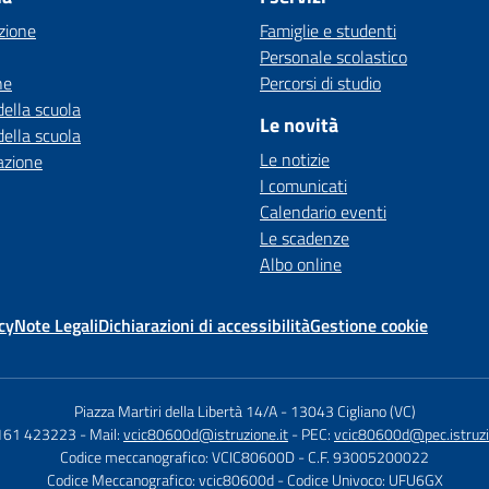
zione
Famiglie e studenti
Personale scolastico
ne
Percorsi di studio
della scuola
Le novità
della scuola
Le notizie
azione
I comunicati
Calendario eventi
Le scadenze
Albo online
cy
Note Legali
Dichiarazioni di accessibilità
Gestione cookie
Piazza Martiri della Libertà 14/A
-
13043 Cigliano (VC)
0161 423223
- Mail:
vcic80600d@istruzione.it
- PEC:
vcic80600d@pec.istruzi
Codice meccanografico: VCIC80600D
- C.F. 93005200022
Codice Meccanografico: vcic80600d
- Codice Univoco: UFU6GX