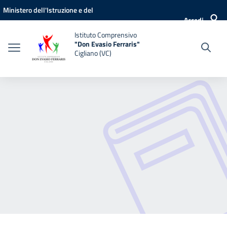
Vai ai contenuti
Vai al menu di navigazione
Vai al footer
Ministero dell'Istruzione e del
Accedi
Merito
Istituto Comprensivo
"Don Evasio Ferraris"
Cigliano (VC)