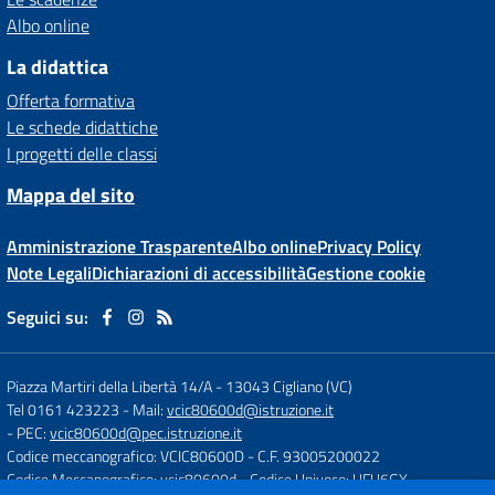
Albo online
La didattica
Offerta formativa
Le schede didattiche
I progetti delle classi
Mappa del sito
Amministrazione Trasparente
Albo online
Privacy Policy
Note Legali
Dichiarazioni di accessibilità
Gestione cookie
Seguici su:
Piazza Martiri della Libertà 14/A
-
13043 Cigliano (VC)
Tel 0161 423223
- Mail:
vcic80600d@istruzione.it
- PEC:
vcic80600d@pec.istruzione.it
Codice meccanografico: VCIC80600D
- C.F. 93005200022
Codice Meccanografico: vcic80600d
- Codice Univoco: UFU6GX