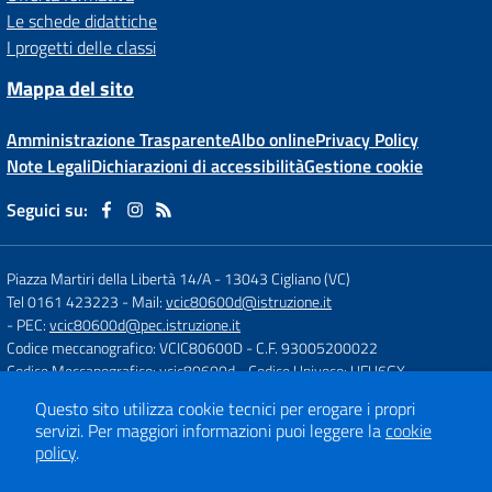
Le schede didattiche
I progetti delle classi
Mappa del sito
Amministrazione Trasparente
Albo online
Privacy Policy
Note Legali
Dichiarazioni di accessibilità
Gestione cookie
Seguici su:
Piazza Martiri della Libertà 14/A
-
13043 Cigliano (VC)
Tel 0161 423223
- Mail:
vcic80600d@istruzione.it
- PEC:
vcic80600d@pec.istruzione.it
Codice meccanografico: VCIC80600D
- C.F. 93005200022
Codice Meccanografico: vcic80600d
- Codice Univoco: UFU6GX
Questo sito utilizza cookie tecnici per erogare i propri
servizi.
Per maggiori informazioni puoi leggere la
cookie
Concept & Design by
Designers Italia
policy
.
Sito web realizzato con CMS
SCUOLASTICO