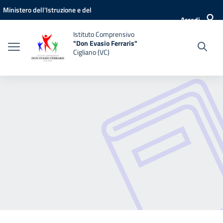
Vai ai contenuti
Vai al menu di navigazione
Vai al footer
Ministero dell'Istruzione e del
Accedi
Merito
Istituto Comprensivo
"Don Evasio Ferraris"
Cigliano (VC)