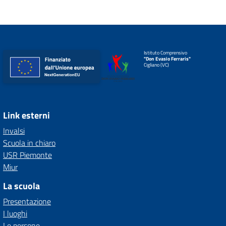
Istituto Comprensivo
"Don Evasio Ferraris"
Cigliano (VC)
Link esterni
Invalsi
Scuola in chiaro
USR Piemonte
Miur
La scuola
Presentazione
I luoghi
Le persone