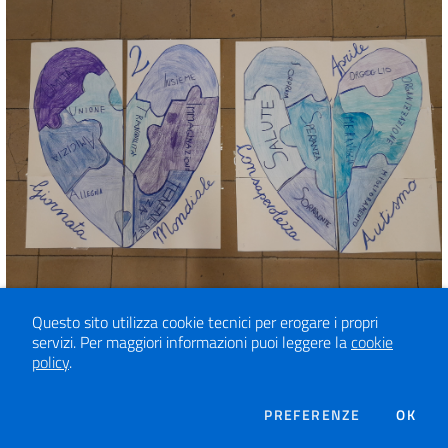
Questo sito utilizza cookie tecnici per erogare i propri
servizi.
Per maggiori informazioni puoi leggere la
cookie
policy
.
DEI COOKIE
PREFERENZE
OK