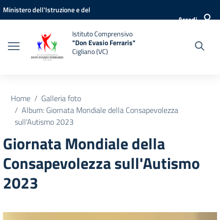
Vai ai contenuti
Vai al menu di navigazione
Vai al footer
Ministero dell'Istruzione e del
Accedi
Merito
Istituto Comprensivo
"Don Evasio Ferraris"
Cigliano (VC)
Home
Galleria foto
Album: Giornata Mondiale della Consapevolezza
sull'Autismo 2023
Giornata Mondiale della
Consapevolezza sull'Autismo
2023