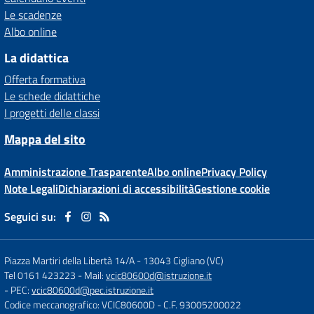
Le scadenze
Albo online
La didattica
Offerta formativa
Le schede didattiche
I progetti delle classi
Mappa del sito
Amministrazione Trasparente
Albo online
Privacy Policy
Note Legali
Dichiarazioni di accessibilità
Gestione cookie
Seguici su:
Piazza Martiri della Libertà 14/A
-
13043 Cigliano (VC)
Tel 0161 423223
- Mail:
vcic80600d@istruzione.it
- PEC:
vcic80600d@pec.istruzione.it
Codice meccanografico: VCIC80600D
- C.F. 93005200022