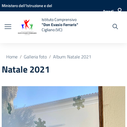
Vai ai contenuti
Vai al menu di navigazione
Vai al footer
Ministero dell'Istruzione e del
Accedi
Merito
Istituto Comprensivo
"Don Evasio Ferraris"
Cigliano (VC)
Home
Galleria foto
Album: Natale 2021
Natale 2021