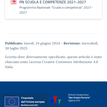
PN SCUOLA E COMPETENZE 2021-2027
Programma Nazionale "Scuola e competenze" 2021-
2027
Pubblicato:
lunedì, 24 giugno 2024
-
Revisione:
mercoledì,
30 luglio 2025
Eccetto dove diversamente specificato, questo articolo è stato
rilasciato sotto
Licenza Creative Commons Attribuzione 4.0
Italia.
Istituto Comprensivo
"Don Evasio Ferraris"
Cigliano (VC)