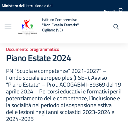
Vai ai contenuti
Vai al menu di navigazione
Vai al footer
Ministero dell'Istruzione e del
Accedi
Merito
Istituto Comprensivo
"Don Evasio Ferraris"
Cigliano (VC)
Documento programmatico
Piano Estate 2024
PN “Scuola e competenze” 2021-2027” –
Fondo sociale europeo plus (FSE+). Avviso
“Piano Estate” – Prot. AOOGABMI-59369 del 19
aprile 2024 – Percorsi educativi e formativi per il
potenziamento delle competenze, l’inclusione e
la socialità nel periodo di sospensione estiva
delle lezioni negli anni scolastici 2023-2024 e
2024-2025