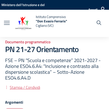
Vai ai contenuti
Vai al menu di navigazione
Vai al footer
Ministero dell'Istruzione e del
Accedi
Merito
Istituto Comprensivo
"Don Evasio Ferraris"
Cigliano (VC)
Documento programmatico
PN 21-27 Orientamento
FSE – PN “Scuola e competenze” 2021-2027 -
Azione ESO4.6.A4: “Inclusione e contrasto alla
dispersione scolastica” – Sotto-Azione
ESO4.6.A4.D
Stampa / Condividi
Argomenti