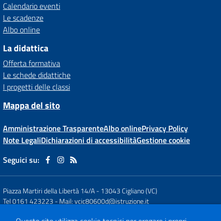
Calendario eventi
Le scadenze
Albo online
La didattica
Offerta formativa
Le schede didattiche
I progetti delle classi
Mappa del sito
Amministrazione Trasparente
Albo online
Privacy Policy
Note Legali
Dichiarazioni di accessibilità
Gestione cookie
Seguici su:
Piazza Martiri della Libertà 14/A
-
13043 Cigliano (VC)
Tel 0161 423223
- Mail:
vcic80600d@istruzione.it
- PEC:
vcic80600d@pec.istruzione.it