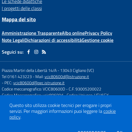
Le schede didattiche
I progetti delle classi
Mappa del sito
Amministrazione Trasparente
Albo online
Privacy Policy
Note Legali
Dichiarazioni di accessibilità
Gestione cookie
Seguici su:
Piazza Martiri della Libertà 14/A
-
13043 Cigliano (VC)
Tel 0161 423223
- Mail:
vcic80600d@istruzione.it
- PEC:
vcic80600d@pec.istruzione.it
Codice meccanografico: VCIC80600D
- C.F. 93005200022
Codice Meccanografico: vcic80600d
- Codice Univoco: UFU6GX
Questo sito utilizza cookie tecnici per erogare i propri
servizi.
Per maggiori informazioni puoi leggere la
cookie
Concept & Design by
Designers Italia
policy
.
Sito web realizzato con CMS
SCUOLASTICO