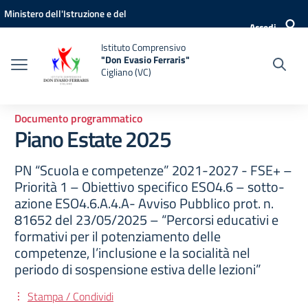
Vai ai contenuti
Vai al menu di navigazione
Vai al footer
Ministero dell'Istruzione e del
Accedi
Merito
Istituto Comprensivo
"Don Evasio Ferraris"
Cigliano (VC)
Documento programmatico
Piano Estate 2025
PN “Scuola e competenze” 2021-2027 - FSE+ –
Priorità 1 – Obiettivo specifico ESO4.6 – sotto-
azione ESO4.6.A.4.A- Avviso Pubblico prot. n.
81652 del 23/05/2025 – “Percorsi educativi e
formativi per il potenziamento delle
competenze, l’inclusione e la socialità nel
periodo di sospensione estiva delle lezioni”
Stampa / Condividi