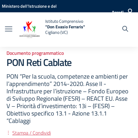
Vai ai contenuti
Vai al menu di navigazione
Vai al footer
Ministero dell'Istruzione e del
Accedi
Merito
Istituto Comprensivo
"Don Evasio Ferraris"
Cigliano (VC)
Documento programmatico
PON Reti Cablate
PON “Per la scuola, competenze e ambienti per
l’apprendimento” 2014-2020. Asse II -
Infrastrutture per l’istruzione – Fondo Europeo
di Sviluppo Regionale (FESR) – REACT EU. Asse
V – Priorità d’investimento: 13i – (FESR) –
Obiettivo specifico 13.1 - Azione 13.1.1
“Cablaggi
Stampa / Condividi