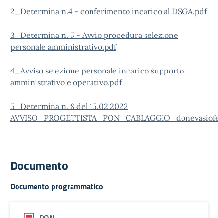
2_Determina n.4 - conferimento incarico al DSGA.pdf
3_Determina n. 5 - Avvio procedura selezione
personale amministrativo.pdf
4_Avviso selezione personale incarico supporto
amministrativo e operativo.pdf
5_Determina n. 8 del 15.02.2022
AVVISO_PROGETTISTA_PON_CABLAGGIO_donevasioferra
Documento
Documento programmatico
PON