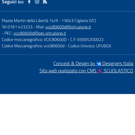
Seguici su:
Piazza Martiri della Libertà 14/A
-
13043 Cigliano (VC)
Tel 0161 423223
- Mail:
vcic80600d@istruzione.it
- PEC:
vcic80600d@pec.istruzione.it
Codice meccanografico: VCIC80600D
- C.F. 93005200022
Codice Meccanografico: vcic80600d
- Codice Univoco: UFU6GX
Concept & Design by
Designers Italia
Sito web realizzato con CMS
SCUOLASTICO