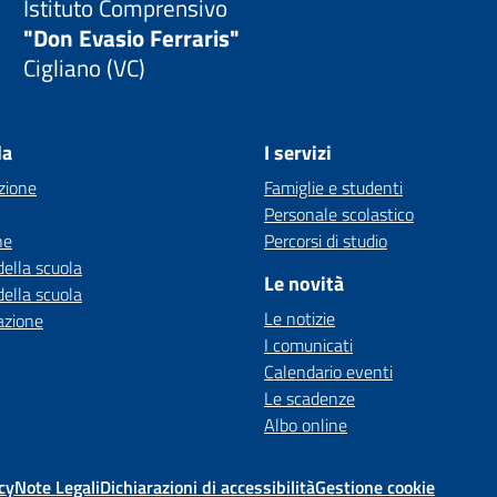
Istituto Comprensivo
"Don Evasio Ferraris"
Cigliano (VC)
la
I servizi
zione
Famiglie e studenti
Personale scolastico
ne
Percorsi di studio
della scuola
Le novità
della scuola
Le notizie
azione
I comunicati
Calendario eventi
Le scadenze
Albo online
cy
Note Legali
Dichiarazioni di accessibilità
Gestione cookie