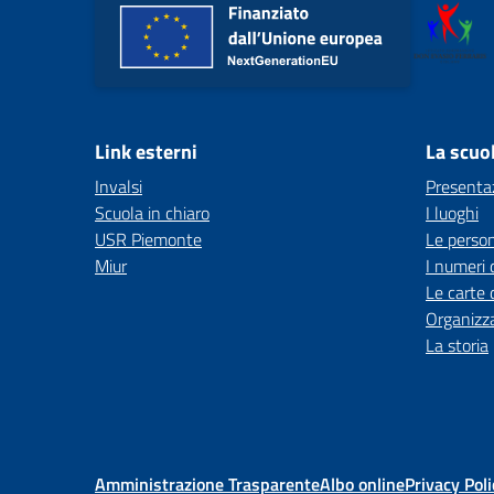
Link esterni
La scuo
Invalsi
Presenta
Scuola in chiaro
I luoghi
USR Piemonte
Le perso
Miur
I numeri 
Le carte 
Organizz
La storia
Amministrazione Trasparente
Albo online
Privacy Poli