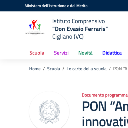
Vai ai contenuti
Vai al menu di navigazione
Vai al footer
Ministero dell'Istruzione e del Merito
Istituto Comprensivo
"Don Evasio Ferraris"
Cigliano (VC)
Scuola
Servizi
Novità
Didattica
Home
Scuola
Le carte della scuola
PON “Am
Documento programmat
PON “Amb
innovati