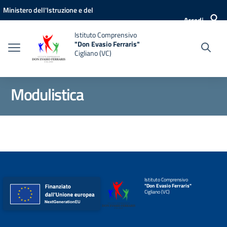
Vai ai contenuti
Vai al menu di navigazione
Vai al footer
Ministero dell'Istruzione e del
Accedi
Merito
Istituto Comprensivo
"Don Evasio Ferraris"
Cigliano (VC)
Modulistica
Istituto Comprensivo
"Don Evasio Ferraris"
Cigliano (VC)