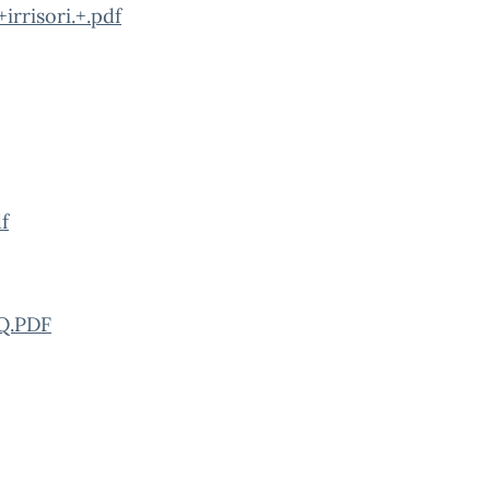
rrisori.+.pdf
f
AQ.PDF