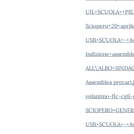
UIL+SCUOLA++PI
Sciopero+20+april
USB+SCUOLA+-+Asse
Indizione+assembl
ALL\'ALBO+SINDA
Assemblea precari.
volantino-flc-cgil
SCIOPERO+GENERA
USB+SCUOLA+-+Ass