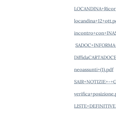
LOCANDINA+Ricorso
locandina+12+ott.p
incontro+con+INAS
SADOC+INFORMA+
DiffidaCARTADOCE
neoassunti+(1).pdf
SAIR+NOTIZIE+-+
verifica+posizione.
LISTE+DEFINITIVE (