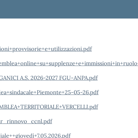
oni+provvisorie+e+utilizzazioni.pdf
mblea+online+su+supplenze+e+immissioni+in+ruolo+
NICI A.S. 2026-2027 FGU-ANPA.pdf
ea+sindacale+Piemonte+25-05-26.pdf
BLEA+TERRITORIALE+VERCELLI.pdf
r_rinnovo_ccnl.pdf
ale++giovedì+7.05.2026.pdf