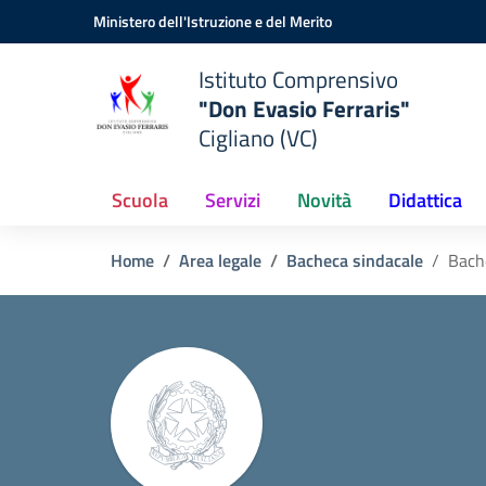
Vai ai contenuti
Vai al menu di navigazione
Vai al footer
Ministero dell'Istruzione e del Merito
Istituto Comprensivo
"Don Evasio Ferraris"
Cigliano (VC)
Scuola
Servizi
Novità
Didattica
Home
Area legale
Bacheca sindacale
Bach