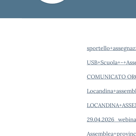
sportello+assegnazi
USB+Scuola+-+Asse
COMUNICATO ORGA
Locandina+assembl
LOCANDINA+ASSEM
29.04.2026_webina
Assemblea+provinci