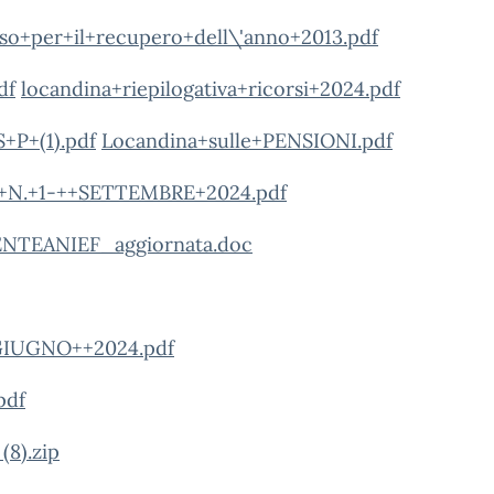
+per+il+recupero+dell\'anno+2013.pdf
df
locandina+riepilogativa+ricorsi+2024.pdf
+P+(1).pdf
Locandina+sulle+PENSIONI.pdf
N.+1-++SETTEMBRE+2024.pdf
NTEANIEF_aggiornata.doc
GIUGNO++2024.pdf
pdf
8).zip