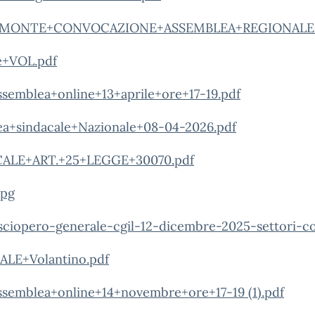
EMONTE+CONVOCAZIONE+ASSEMBLEA+REGIONALE+13
e+VOL.pdf
mblea+online+13+aprile+ore+17-19.pdf
ea+sindacale+Nazionale+08-04-2026.pdf
CALE+ART.+25+LEGGE+30070.pdf
jpg
-sciopero-generale-cgil-12-dicembre-2025-settori-c
LE+Volantino.pdf
emblea+online+14+novembre+ore+17-19 (1).pdf