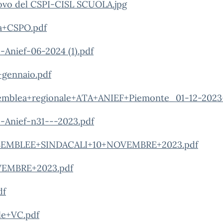
nnovo del CSPI-CISL SCUOLA.jpg
a+CSPO.pdf
-Anief-06-2024 (1).pdf
gennaio.pdf
emblea+regionale+ATA+ANIEF+Piemonte_01-12-2023-
-Anief-n31---2023.pdf
SEMBLEE+SINDACALI+10+NOVEMBRE+2023.pdf
EMBRE+2023.pdf
df
le+VC.pdf