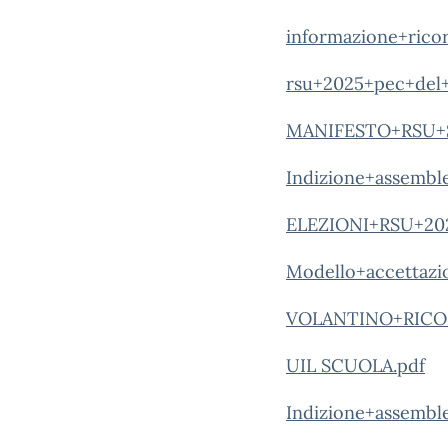
informazione+ricor
rsu+2025+pec+del
MANIFESTO+RSU+
Indizione+assembl
ELEZIONI+RSU+2025
Modello+accettazi
VOLANTINO+RICO
UIL SCUOLA.pdf
Indizione+assembl