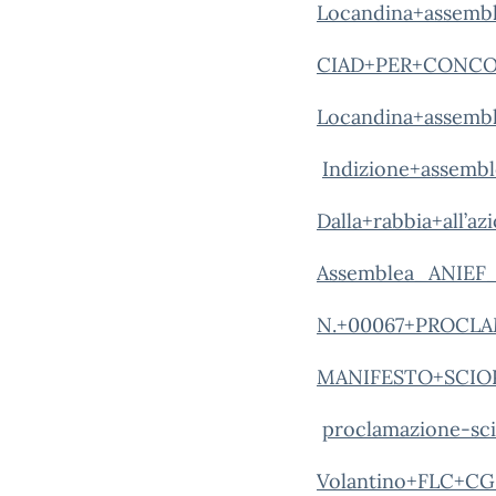
Locandina+assembl
CIAD+PER+CONCO
Locandina+assembl
Indizione+assemb
Dalla+rabbia+all’a
Assemblea_ANIEF_
N.+00067+PROCLA
MANIFESTO+SCIOP
proclamazione-sci
Volantino+FLC+CGI