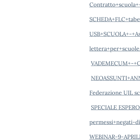
Contratto+scuola+-
SCHEDA+FLC+tabe
USB+SCUOLA+-+Ass
lettera+per+scuole
VADEMECUM+-+Q
NEOASSUNTI+ANN
Federazione UIL s
SPECIALE ESPERO
permessi+negati-dir
WEBINAR-9-APRILE