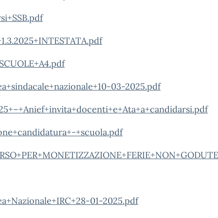
si+SSB.pdf
+1.3.2025+INTESTATA.pdf
SCUOLE+A4.pdf
ea+sindacale+nazionale+10-03-2025.pdf
+–+Anief+invita+docenti+e+Ata+a+candidarsi.pdf
one+candidatura+-+scuola.pdf
RSO+PER+MONETIZZAZIONE+FERIE+NON+GODUTE.
ea+Nazionale+IRC+28-01-2025.pdf