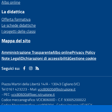
Albo online
La didattica
Offerta formativa
Le schede didattiche
I progetti delle classi
Mappa del sito
Amministrazione Trasparente
Albo online
Privacy Policy
Note Legali
Dichiarazioni di accessibilità
Gestione cookie
Seguici su:
Piazza Martiri della Libertà 14/A
-
13043 Cigliano (VC)
Tel 0161 423223
- Mail:
vcic80600d@istruzione.it
- PEC:
vcic80600d@pec.istruzione.it
Codice meccanografico: VCIC80600D
- C.F. 93005200022
Codice Meccanografico: vcic80600d
- Codice Univoco: UFU6GX