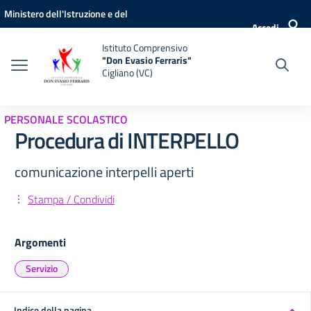
Vai ai contenuti
Vai al menu di navigazione
Vai al footer
Ministero dell'Istruzione e del
Accedi
Merito
Istituto Comprensivo
"Don Evasio Ferraris"
Cigliano (VC)
PERSONALE SCOLASTICO
Procedura di INTERPELLO
comunicazione interpelli aperti
Stampa / Condividi
Argomenti
Servizio
Indice della pagina