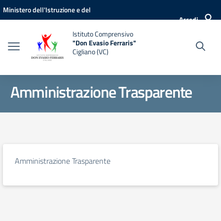
Vai ai contenuti
Vai al menu di navigazione
Vai al footer
Ministero dell'Istruzione e del
Accedi
Merito
Istituto Comprensivo
"Don Evasio Ferraris"
Cigliano (VC)
Amministrazione Trasparente
Amministrazione Trasparente