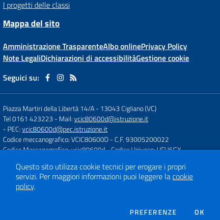
I progetti delle classi
Mappa del sito
Amministrazione Trasparente
Albo online
Privacy Policy
Note Legali
Dichiarazioni di accessibilità
Gestione cookie
Seguici su:
Piazza Martiri della Libertà 14/A
-
13043 Cigliano (VC)
Tel 0161 423223
- Mail:
vcic80600d@istruzione.it
- PEC:
vcic80600d@pec.istruzione.it
Codice meccanografico: VCIC80600D
- C.F. 93005200022
Codice Meccanografico: vcic80600d
- Codice Univoco: UFU6GX
Questo sito utilizza cookie tecnici per erogare i propri
servizi.
Per maggiori informazioni puoi leggere la
cookie
Concept & Design by
Designers Italia
policy
.
Sito web realizzato con CMS
SCUOLASTICO
DEI COOKIE
PREFERENZE
OK